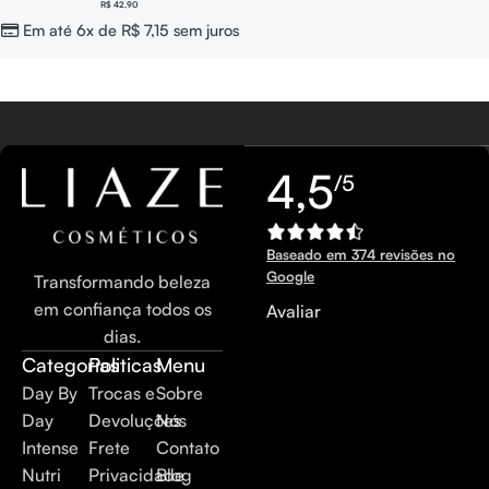
R$
42,90
Em até 6x de
R$
7,15
sem juros
4,5
/5
Baseado em 374 revisões no
Google
Transformando beleza
em confiança todos os
Avaliar
dias.
Categorias
Politicas
Menu
Day By
Trocas e
Sobre
Day
Devoluções
Nós
Intense
Frete
Contato
Nutri
Privacidade
Blog