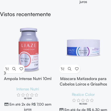
juros
Vistos recentemente
Ampola Intense Nutri 10ml
Máscara Matizadora para
Cabelos Loiros e Grisalhos
Intense Nutri
Realce Color 150g
Realce Color
R$
13,99
Em até 2x de
R$
7,00
sem
R$
37,80
juros
Em até 6x de
R$
6,30
sem