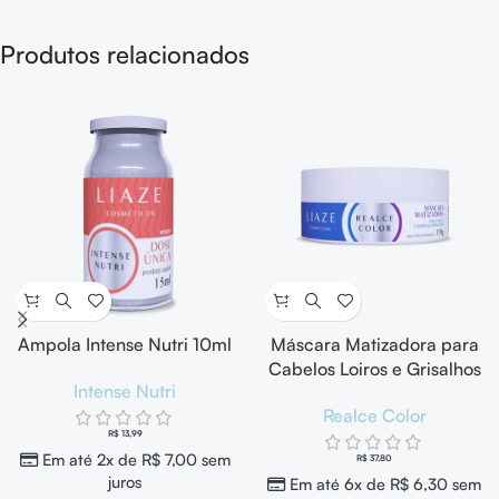
Produtos relacionados
Ampola Intense Nutri 10ml
Máscara Matizadora para
Cabelos Loiros e Grisalhos
Intense Nutri
Realce Color 150g
Realce Color
R$
13,99
Em até 2x de
R$
7,00
sem
R$
37,80
juros
Em até 6x de
R$
6,30
sem