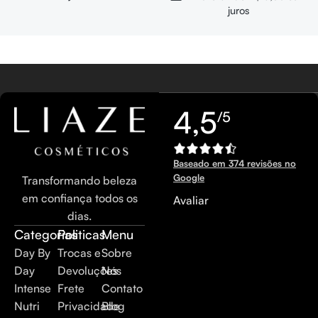
juros
4,5
/5
Baseado em 374 revisões no
Google
Transformando beleza
em confiança todos os
Avaliar
dias.
Categorias
Politicas
Menu
Day By
Trocas e
Sobre
Day
Devoluções
Nós
Intense
Frete
Contato
Nutri
Privacidade
Blog