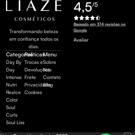
4,5
/5
Baseado em 374 revisões no
Google
Transformando beleza
em confiança todos os
Avaliar
dias.
Categorias
Politicas
Menu
Day By
Trocas e
Sobre
Day
Devoluções
Nós
Intense
Frete
Contato
Nutri
Privacidade
Blog
Realce
Cookies
Color
Soul
Curls
Soul Liss