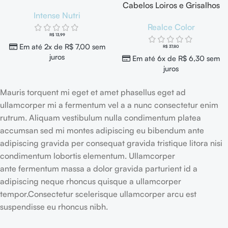
Cabelos Loiros e Grisalhos
Intense Nutri
Realce Color 150g
Realce Color
R$
13,99
Em até 2x de
R$
7,00
sem
R$
37,80
juros
Em até 6x de
R$
6,30
sem
juros
Mauris torquent mi eget et amet phasellus eget ad
ullamcorper mi a fermentum vel a a nunc consectetur enim
rutrum. Aliquam vestibulum nulla condimentum platea
accumsan sed mi montes adipiscing eu bibendum ante
adipiscing gravida per consequat gravida tristique litora nisi
condimentum lobortis elementum. Ullamcorper
ante fermentum massa a dolor gravida parturient id a
adipiscing neque rhoncus quisque a ullamcorper
tempor.Consectetur scelerisque ullamcorper arcu est
suspendisse eu rhoncus nibh.