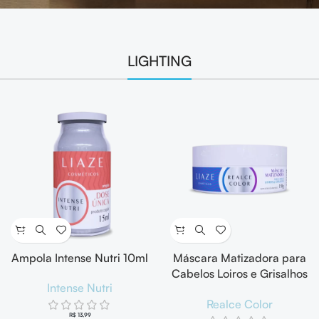
LIGHTING
Ampola Intense Nutri 10ml
Máscara Matizadora para
Cabelos Loiros e Grisalhos
Intense Nutri
Realce Color 150g
Realce Color
R$
13,99