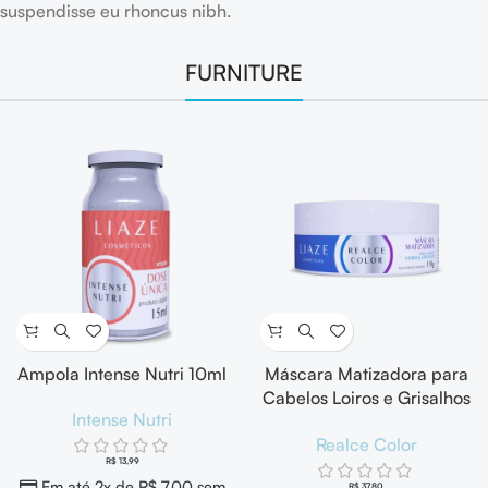
suspendisse eu rhoncus nibh.
FURNITURE
Ampola Intense Nutri 10ml
Máscara Matizadora para
Cabelos Loiros e Grisalhos
Intense Nutri
Realce Color 150g
Realce Color
R$
13,99
Em até 2x de
R$
7,00
sem
R$
37,80