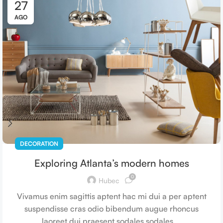
27
AGO
DECORATION
Exploring Atlanta’s modern homes
0
Hubec
Vivamus enim sagittis aptent hac mi dui a per aptent
suspendisse cras odio bibendum augue rhoncus
laoreet dui praesent sodales sodales....